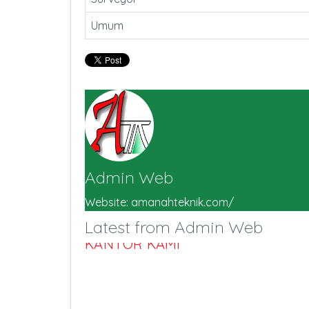
Umum
Admin Web
Website:
amanahteknik.com/
Latest from Admin Web