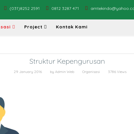
(031)8252 2591
0812 3287 471
amtekindo@yahoo.c
sasi
Project
Kontak Kami
Struktur Kepengurusan
29 January 2016
by
Admin Web
Organisasi
3786 Views