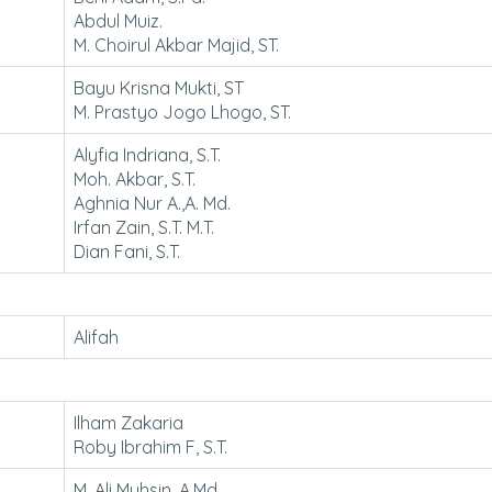
Abdul Muiz.
M. Choirul Akbar Majid, ST.
Bayu Krisna Mukti, ST
M. Prastyo Jogo Lhogo, ST.
Alyfia Indriana, S.T.
Moh. Akbar, S.T.
Aghnia Nur A.,A. Md.
Irfan Zain, S.T. M.T.
Dian Fani, S.T.
Alifah
Ilham Zakaria
Roby Ibrahim F, S.T.
M. Ali Muhsin, A.Md